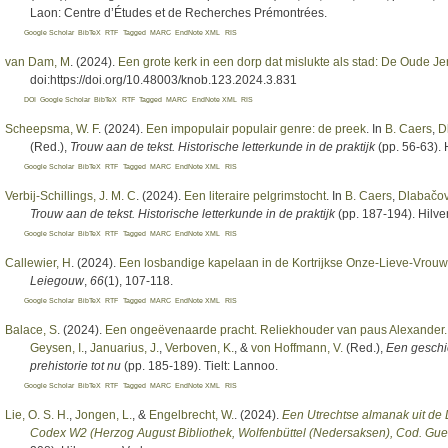
Laon: Centre d’Études et de Recherches Prémontrées.
Google Scholar
BibTeX
RTF
Tagged
MARC
EndNote XML
RIS
van Dam, M
. (2024).
Een grote kerk in een dorp dat mislukte als stad: De Oude J
doi:https://doi.org/10.48003/knob.123.2024.3.831
DOI
Google Scholar
BibTeX
RTF
Tagged
MARC
EndNote XML
RIS
Scheepsma, W. F
. (2024).
Een impopulair populair genre: de preek
. In
B. Caers
,
D
(Red.)
,
Trouw aan de tekst. Historische letterkunde in de praktijk
(pp. 56-63). 
Google Scholar
BibTeX
RTF
Tagged
MARC
EndNote XML
RIS
Verbij-Schillings, J. M. C
. (2024).
Een literaire pelgrimstocht
. In
B. Caers
,
Dlabačov
Trouw aan de tekst. Historische letterkunde in de praktijk
(pp. 187-194). Hilve
Google Scholar
BibTeX
RTF
Tagged
MARC
EndNote XML
RIS
Callewier, H
. (2024).
Een losbandige kapelaan in de Kortrijkse Onze-Lieve-Vrouwe
Leiegouw
,
66
(1), 107-118.
Google Scholar
BibTeX
RTF
Tagged
MARC
EndNote XML
RIS
Balace, S
. (2024).
Een ongeëvenaarde pracht. Reliekhouder van paus Alexander.
Geysen, I.
,
Januarius, J.
,
Verboven, K.
, &
von Hoffmann, V.
(Red.)
,
Een geschi
prehistorie tot nu
(pp. 185-189). Tielt: Lannoo.
Google Scholar
BibTeX
RTF
Tagged
MARC
EndNote XML
RIS
Lie, O. S. H.
,
Jongen, L.
, &
Engelbrecht, W.
. (2024).
Een Utrechtse almanak uit de 
Codex W2 (Herzog August Bibliothek, Wolfenbüttel (Nedersaksen), Cod. Guelf