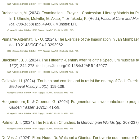
DOI
Google Scholar
BibTeX
RTF
Tagged
MARC
EndNote XML
RIS
Breitenstein, M
. (2024).
Examination – Prayer – Confession. Literary Models for P
In
T. Ohnuki
,
Melville, G.
,
Akae, Y.
, &
Takeda, K.
(Red.)
,
Pastoral Care and Mon
(ca. 800-1650)
(pp. 49-60). Münster: LIT.
Google Scholar
BibTeX
RTF
Tagged
MARC
EndNote XML
RIS
Pignarre-Altermatt, T. - O
. (2024).
The Exercise of the Imagination in Jan Mombae
doi:10.2143/OGE.94.1.3293962
DOI
Google Scholar
BibTeX
RTF
Tagged
MARC
EndNote XML
RIS
Blackburn, B. J
. (2024).
The Fifteenth-Century Afterlife of the Speculum musicae b
16
(2), 244-278. doi:https://doi.org/10.1484/J.JAF.5.142077
DOI
Google Scholar
BibTeX
RTF
Tagged
MARC
EndNote XML
RIS
Callewier, H
. (2024).
‘For help and comfort and to resist the enemy of God’: Gree
Medieval History
,
50
(1), 119-139.
Google Scholar
BibTeX
RTF
Tagged
MARC
EndNote XML
RIS
Hoogendoorn, K.
, &
Croenen, G.
. (2024).
Fragmenten van twee onbekende prognost
Gulden Passer
,
102
(1), 41-59.
Google Scholar
BibTeX
RTF
Tagged
MARC
EndNote XML
RIS
Palmer, J. T
. (2024).
The Frankish Churches
. In
Merovingian Worlds
(pp. 208-237)
Google Scholar
BibTeX
RTF
Tagged
MARC
EndNote XML
RIS
De Vos, J
. (2024).
Frère Hugo. De Walcourt à Oignies: l’orfevrerie pour honorer D