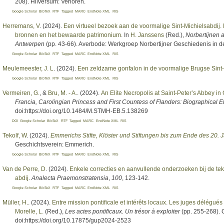
208). Hilversum: Verloren.
Google Scholar
BibTeX
RTF
Tagged
MARC
EndNote XML
RIS
Herremans, V
. (2024).
Een virtueel bezoek aan de voormalige Sint-Michielsabdij
bronnen en het bewaarde patrimonium
. In
H. Janssens
(Red.)
,
Norbertijnen a
Antwerpen
(pp. 43-66). Averbode: Werkgroep Norbertijner Geschiedenis in 
Google Scholar
BibTeX
RTF
Tagged
MARC
EndNote XML
RIS
Meulemeester, J. L
. (2024).
Een zeldzame gonfalon in de voormalige Brugse Sint
Google Scholar
BibTeX
RTF
Tagged
MARC
EndNote XML
RIS
Vermeiren, G.
, &
Bru, M. - A.
. (2024).
An Elite Necropolis at Saint-Peter’s Abbey in
Francia, Carolingian Princess and First Countess of Flanders: Biographical
doi:https://doi.org/10.1484/M.STMH-EB.5.138269
DOI
Google Scholar
BibTeX
RTF
Tagged
MARC
EndNote XML
RIS
Tekolf, W
. (2024).
Emmerichs Stifte, Klöster und Stiftungen bis zum Ende des 20. 
Geschichtsverein: Emmerich.
Google Scholar
BibTeX
RTF
Tagged
MARC
EndNote XML
RIS
Van de Perre, D
. (2024).
Enkele correcties en aanvullende onderzoeken bij de te
abdij
.
Analecta Praemonstratensia
,
100
, 123-142.
Google Scholar
BibTeX
RTF
Tagged
MARC
EndNote XML
RIS
Müller, H.
. (2024).
Entre mission pontificale et intérêts locaux. Les juges délégués 
Morelle, L.
(Red.)
,
Les actes pontificaux. Un trésor à exploiter
(pp. 255-268). G
doi:https://doi.org/10.17875/gup2024-2523