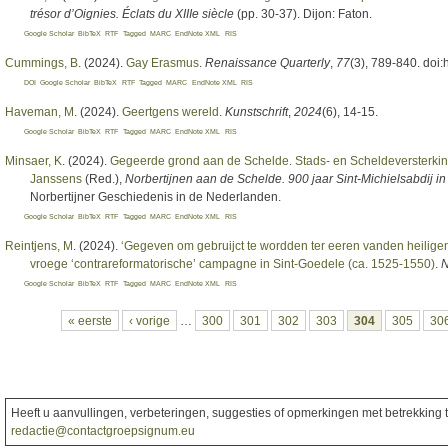
trésor d’Oignies. Éclats du XIIIe siècle
(pp. 30-37). Dijon: Faton.
Google Scholar
BibTeX
RTF
Tagged
MARC
EndNote XML
RIS
Cummings, B
. (2024).
Gay Erasmus
.
Renaissance Quarterly
,
77
(3), 789-840. doi:
DOI
Google Scholar
BibTeX
RTF
Tagged
MARC
EndNote XML
RIS
Haveman, M
. (2024).
Geertgens wereld
.
Kunstschrift
,
2024
(6), 14-15.
Google Scholar
BibTeX
RTF
Tagged
MARC
EndNote XML
RIS
Minsaer, K
. (2024).
Gegeerde grond aan de Schelde. Stads- en Scheldeversterkin
Janssens
(Red.)
,
Norbertijnen aan de Schelde. 900 jaar Sint-Michielsabdij i
Norbertijner Geschiedenis in de Nederlanden.
Google Scholar
BibTeX
RTF
Tagged
MARC
EndNote XML
RIS
Reintjens, M
. (2024).
‘Gegeven om gebruijct te wordden ter eeren vanden heilige
vroege ‘contrareformatorische’ campagne in Sint-Goedele (ca. 1525-1550)
.
N
Google Scholar
BibTeX
RTF
Tagged
MARC
EndNote XML
RIS
Pagina's
« eerste
‹ vorige
…
300
301
302
303
304
305
30
Heeft u aanvullingen, verbeteringen, suggesties of opmerkingen met betrekking to
redactie@contactgroepsignum.eu