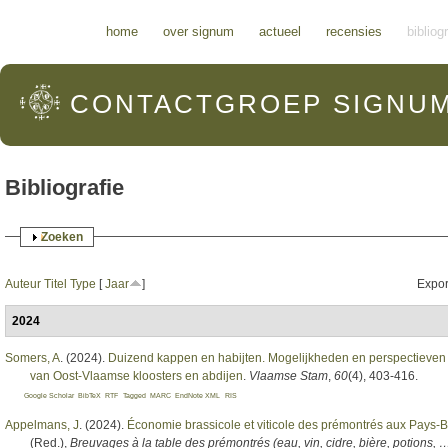
Hoofdmenu
home
over signum
actueel
recensies
bibliog
CONTACTGROEP
SIGNU
Bibliografie
Weergeven
Zoeken
Auteur
Titel
Type
[
Jaar
]
Expor
2024
Somers, A
. (2024).
Duizend kappen en habijten. Mogelijkheden en perspectieven 
van Oost-Vlaamse kloosters en abdijen
.
Vlaamse Stam
,
60
(4), 403-416.
Google Scholar
BibTeX
RTF
Tagged
MARC
EndNote XML
RIS
Appelmans, J
. (2024).
Économie brassicole et viticole des prémontrés aux Pays-B
(Red.)
,
Breuvages à la table des prémontrés (eau, vin, cidre, bière, potions,