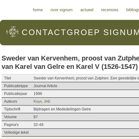
Hoofdmenu
home
over signum
actueel
recensies
bibliog
CONTACTGROEP
SIGNU
Sweder van Kervenhem, proost van Zutphen.
van Karel van Gelre en Karel V (1526-1547)
Titel
Sweder van Kervenhem, proost van Zutphen. Een geestelijke in
Publicatietype
Journal Article
Publicatiejaar
1996
Auteurs
Kuys, JAE
Tijdschrift
Bijdragen en Mededelingen Gelre
Volume
87
Pagina's
32-49
Volledige tekst