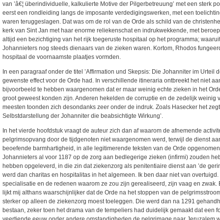
van ’â€¦ überindividuelle, kalkulierte Motive der Pilgerbetreuung’ met een sterk
eerst een rondleiding langs de imposante verdedigingswerken, met een toelicht
waren teruggeslagen. Dat was om de rol van de Orde als schild van de christen
kerk van Sint Jan met haar enorme reliekenschat en indrukwekkende, met beroeps
altijd een bezichtiging van het rijk toegeruste hospitaal op het programma; waaruit
Johannieters nog steeds dienaars van de zieken waren. Kortom, Rhodos fungeerde
hospitaal de voornaamste plaatjes vormden.
In een paragraaf onder de titel ’Affirmation und Skepsis: Die Johanniter im Urteil
gewenste effect voor de Orde had. In verschillende itineraria ontbreekt het niet 
bijvoorbeeld te hebben waargenomen dat er maar weinig echte zieken in het Orde
groot geweest konden zijn. Anderen hekelden de corruptie en de zedelijk weinig
meesten toonden zich desondanks zeer onder de indruk. Zoals Hasecker het zegt: ’.
Selbstdarstellung der Johanniter die beabsichtigte Wirkung’.
In het vierde hoofdstuk vraagt de auteur zich dan af waarom de afnemende activit
pelgrimsopvang door de tijdgenoten niet waargenomen werd, terwijl de dienst aan
beoefende barmhartigheid, in alle legitimerende teksten van de Orde opgenomen w
Johannieters al voor 1187 op de zorg aan bedlegerige zieken (infirmi) zouden he
hebben opgeleverd, in die zin dat ziekenzorg als penitentiaire dienst aan ’de ge
werd dan charitas en hospitalitas in het algemeen. Ik ben daar niet van overtuig
specialisatie en de redenen waarom ze zou zijn gerealiseerd, zijn vaag en zwak. E
lijkt mij althans waarschijnlijker dat de Orde na het stoppen van de pelgrimsstroo
sterker op alleen de ziekenzorg moest toeleggen. Die werd dan na 1291 gehandhaa
bestaan, zeker toen het drama van de tempeliers had duidelijk gemaakt dat een focu
veertiende eeuw onder andere omstandigheden de pelgrimage naar Jeruzalem wee