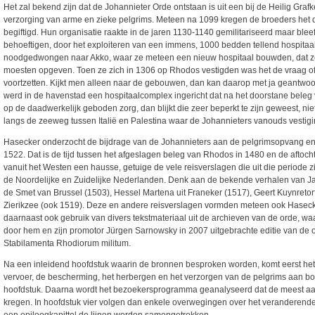
Het zal bekend zijn dat de Johannieter Orde ontstaan is uit een bij de Heilig Graf
verzorging van arme en zieke pelgrims. Meteen na 1099 kregen de broeders het 
begiftigd. Hun organisatie raakte in de jaren 1130-1140 gemilitariseerd maar bleef
behoeftigen, door het exploiteren van een immens, 1000 bedden tellend hospitaal
noodgedwongen naar Akko, waar ze meteen een nieuw hospitaal bouwden, dat ze r
moesten opgeven. Toen ze zich in 1306 op Rhodos vestigden was het de vraag o
voortzetten. Kijkt men alleen naar de gebouwen, dan kan daarop met ja geantwo
werd in de havenstad een hospitaalcomplex ingericht dat na het doorstane beleg 
op de daadwerkelijk geboden zorg, dan blijkt die zeer beperkt te zijn geweest, n
langs de zeeweg tussen Italië en Palestina waar de Johannieters vanouds vesti
Hasecker onderzocht de bijdrage van de Johannieters aan de pelgrimsopvang en
1522. Dat is de tijd tussen het afgeslagen beleg van Rhodos in 1480 en de aftoch
vanuit het Westen een hausse, getuige de vele reisverslagen die uit die periode zi
de Noordelijke en Zuidelijke Nederlanden. Denk aan de bekende verhalen van Ja
de Smet van Brussel (1503), Hessel Martena uit Franeker (1517), Geert Kuynreto
Zierikzee (ook 1519). Deze en andere reisverslagen vormden meteen ook Hasecke
daarnaast ook gebruik van divers tekstmateriaal uit de archieven van de orde, wa
door hem en zijn promotor Jürgen Sarnowsky in 2007 uitgebrachte editie van de o
Stabilamenta Rhodiorum militum.
Na een inleidend hoofdstuk waarin de bronnen besproken worden, komt eerst het 
vervoer, de bescherming, het herbergen en het verzorgen van de pelgrims aan bo
hoofdstuk. Daarna wordt het bezoekersprogramma geanalyseerd dat de meest aa
kregen. In hoofdstuk vier volgen dan enkele overwegingen over het veranderende 
een epiloogkapittel de lijnen worden samengetrokken.