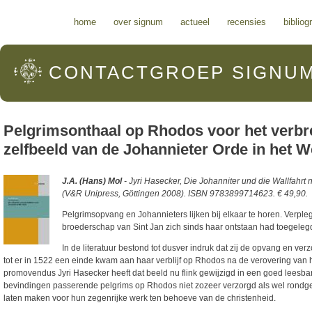
Hoofdmenu
home
over signum
actueel
recensies
bibliog
CONTACTGROEP
SIGNU
Pelgrimsonthaal op Rhodos voor het verbr
zelfbeeld van de Johannieter Orde in het 
J.A. (Hans) Mol
- Jyri Hasecker, Die Johanniter und die Wallfahr
(V&R Unipress, Göttingen 2008). ISBN 9783899714623. € 49,90.
Pelgrimsopvang en Johannieters lijken bij elkaar te horen. Verp
broederschap van Sint Jan zich sinds haar ontstaan had toegeleg
In de literatuur bestond tot dusver indruk dat zij de opvang en v
tot er in 1522 een einde kwam aan haar verblijf op Rhodos na de verovering van
promovendus Jyri Hasecker heeft dat beeld nu flink gewijzigd in een goed leesba
bevindingen passerende pelgrims op Rhodos niet zozeer verzorgd als wel rondge
laten maken voor hun zegenrijke werk ten behoeve van de christenheid.