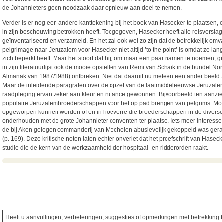
de Johannieters geen noodzaak daar opnieuw aan deel te nemen.
Verder is er nog een andere kanttekening bij het boek van Hasecker te plaatsen, 
in zijn beschouwing betrokken heeft. Toegegeven, Hasecker heeft alle reisversla
geïnventariseerd en verzameld. En het zal ook wel zo zijn dat de betrekkelijk omv
pelgrimage naar Jeruzalem voor Hasecker niet altijd ’to the point’ is omdat ze lang
zich beperkt heeft. Maar het stoort dat hij, om maar een paar namen te noemen, g
in zijn literatuurlijst ook de mooie opstellen van Remi van Schaïk in de bundel 
Almanak van 1987/1988) ontbreken. Niet dat daaruit nu meteen een ander beeld 
Maar de inleidende paragrafen over de opzet van de laatmiddeleeuwse Jeruzalem
raadpleging ervan zeker aan kleur en nuance gewonnen. Bijvoorbeeld ten aanzie
populaire Jeruzalembroederschappen voor het op pad brengen van pelgrims. Moge
opgeworpen kunnen worden of en in hoeverre die broederschappen in de diverse 
onderhouden met de grote Johannieter conventen ter plaatse. Iets meer interes
de bij Aken gelegen commanderij van Mechelen abusievelijk gekoppeld was gera
(p. 169). Deze kritische noten laten echter onverlet dat het proefschrift van Has
studie die de kern van de werkzaamheid der hospitaal- en ridderorden raakt.
Heeft u aanvullingen, verbeteringen, suggesties of opmerkingen met betrekking to