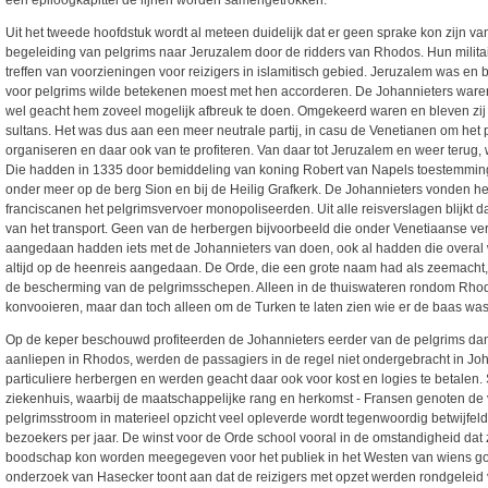
Uit het tweede hoofdstuk wordt al meteen duidelijk dat er geen sprake kon zijn va
begeleiding van pelgrims naar Jeruzalem door de ridders van Rhodos. Hun militaire
treffen van voorzieningen voor reizigers in islamitisch gebied. Jeruzalem was e
voor pelgrims wilde betekenen moest met hen accorderen. De Johannieters waren 
wel geacht hem zoveel mogelijk afbreuk te doen. Omgekeerd waren en bleven z
sultans. Het was dus aan een meer neutrale partij, in casu de Venetianen om het 
organiseren en daar ook van te profiteren. Van daar tot Jeruzalem en weer terug
Die hadden in 1335 door bemiddeling van koning Robert van Napels toestemming 
onder meer op de berg Sion en bij de Heilig Grafkerk. De Johannieters vonden he
franciscanen het pelgrimsvervoer monopoliseerden. Uit alle reisverslagen blijkt 
van het transport. Geen van de herbergen bijvoorbeeld die onder Venetiaanse v
aangedaan hadden iets met de Johannieters van doen, ook al hadden die overal 
altijd op de heenreis aangedaan. De Orde, die een grote naam had als zeemacht, b
de bescherming van de pelgrimsschepen. Alleen in de thuiswateren rondom Rhod
konvooieren, maar dan toch alleen om de Turken te laten zien wie er de baas was
Op de keper beschouwd profiteerden de Johannieters eerder van de pelgrims dan
aanliepen in Rhodos, werden de passagiers in de regel niet ondergebracht in J
particuliere herbergen en werden geacht daar ook voor kost en logies te betalen.
ziekenhuis, waarbij de maatschappelijke rang en herkomst - Fransen genoten de v
pelgrimsstroom in materieel opzicht veel opleverde wordt tegenwoordig betwijfeld.
bezoekers per jaar. De winst voor de Orde school vooral in de omstandigheid da
boodschap kon worden meegegeven voor het publiek in het Westen van wiens go
onderzoek van Hasecker toont aan dat de reizigers met opzet werden rondgeleid vo