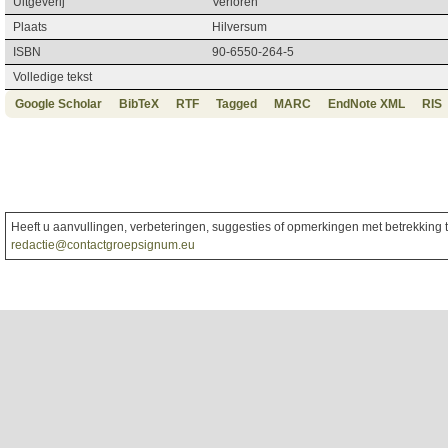
Uitgeverij
Verloren
Plaats
Hilversum
ISBN
90-6550-264-5
Volledige tekst
Google Scholar
BibTeX
RTF
Tagged
MARC
EndNote XML
RIS
Heeft u aanvullingen, verbeteringen, suggesties of opmerkingen met betrekking to
redactie@contactgroepsignum.eu