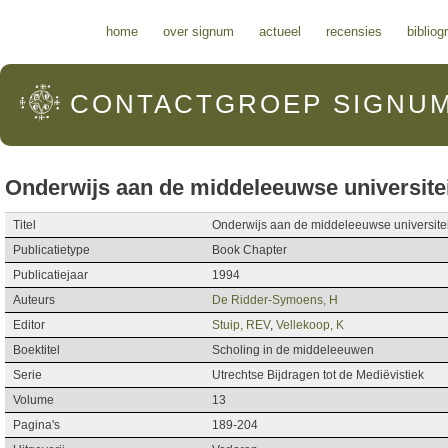
Hoofdmenu
home
over signum
actueel
recensies
bibliog
CONTACTGROEP
SIGNU
Onderwijs aan de middeleeuwse universite
Titel
Onderwijs aan de middeleeuwse universitei
Publicatietype
Book Chapter
Publicatiejaar
1994
Auteurs
De Ridder-Symoens, H
Editor
Stuip, REV
,
Vellekoop, K
Boektitel
Scholing in de middeleeuwen
Serie
Utrechtse Bijdragen tot de Mediëvistiek
Volume
13
Pagina's
189-204