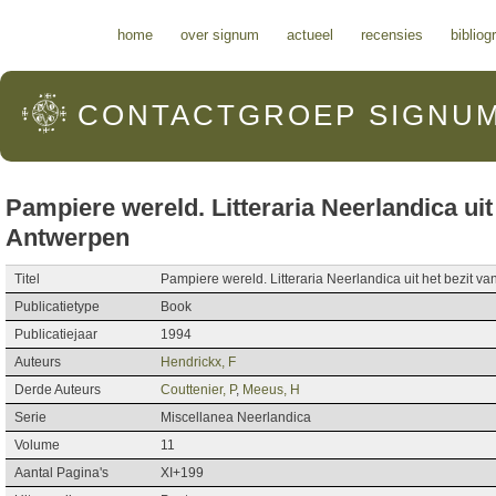
Hoofdmenu
home
over signum
actueel
recensies
bibliog
CONTACTGROEP
SIGNU
Pampiere wereld. Litteraria Neerlandica uit 
Antwerpen
Titel
Pampiere wereld. Litteraria Neerlandica uit het bezit va
Publicatietype
Book
Publicatiejaar
1994
Auteurs
Hendrickx, F
Derde Auteurs
Couttenier, P
,
Meeus, H
Serie
Miscellanea Neerlandica
Volume
11
Aantal Pagina's
XI+199