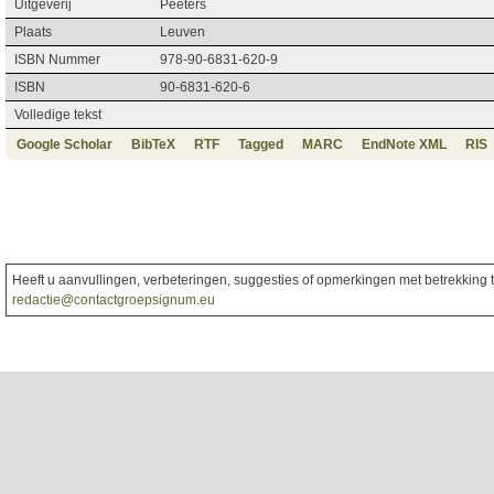
Uitgeverij
Peeters
Plaats
Leuven
ISBN Nummer
978-90-6831-620-9
ISBN
90-6831-620-6
Volledige tekst
Google Scholar
BibTeX
RTF
Tagged
MARC
EndNote XML
RIS
Heeft u aanvullingen, verbeteringen, suggesties of opmerkingen met betrekking to
redactie@contactgroepsignum.eu