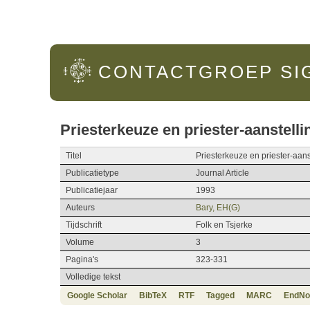
Hoofdmenu
CONTACTGROEP
SI
Priesterkeuze en priester-aanstell
Titel
Priesterkeuze en priester-aans
Publicatietype
Journal Article
Publicatiejaar
1993
Auteurs
Bary, EH(G)
Tijdschrift
Folk en Tsjerke
Volume
3
Pagina's
323-331
Volledige tekst
Google Scholar
BibTeX
RTF
Tagged
MARC
EndNo