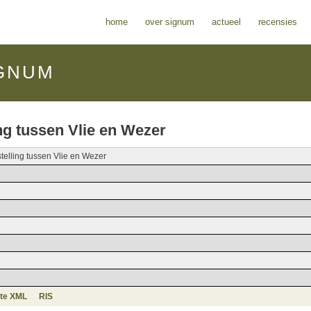
home
over signum
actueel
recensies
GNUM
ing tussen Vlie en Wezer
telling tussen Vlie en Wezer
te XML
RIS