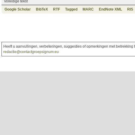
Volledige tekst
Google Scholar
BibTeX
RTF
Tagged
MARC
EndNote XML
RIS
Heeft u aanvullingen, verbeteringen, suggesties of opmerkingen met betrekking to
redactie@contactgroepsignum.eu