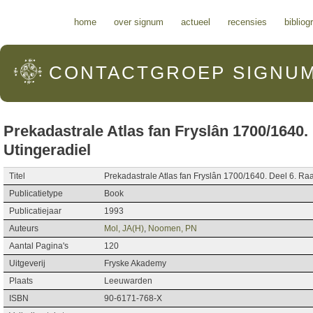
Hoofdmenu
home
over signum
actueel
recensies
bibliog
CONTACTGROEP
SIGNU
Prekadastrale Atlas fan Fryslân 1700/1640.
Utingeradiel
Titel
Prekadastrale Atlas fan Fryslân 1700/1640. Deel 6. Ra
Publicatietype
Book
Publicatiejaar
1993
Auteurs
Mol, JA(H)
,
Noomen, PN
Aantal Pagina's
120
Uitgeverij
Fryske Akademy
Plaats
Leeuwarden
ISBN
90-6171-768-X