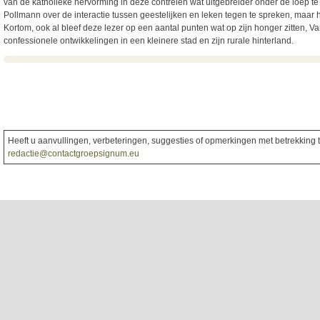
van de katholieke hervorming in deze contreien wat uitgebreider onder de loep te
Pollmann over de interactie tussen geestelijken en leken tegen te spreken, maar hi
Kortom, ook al bleef deze lezer op een aantal punten wat op zijn honger zitten, 
confessionele ontwikkelingen in een kleinere stad en zijn rurale hinterland.
Heeft u aanvullingen, verbeteringen, suggesties of opmerkingen met betrekking to
redactie@contactgroepsignum.eu