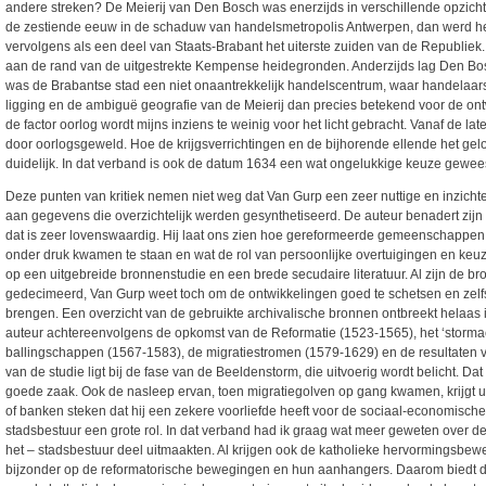
andere streken? De Meierij van Den Bosch was enerzijds in verschillende opzichte
de zestiende eeuw in de schaduw van handelsmetropolis Antwerpen, dan werd het
vervolgens als een deel van Staats-Brabant het uiterste zuiden van de Republie
aan de rand van de uitgestrekte Kempense heidegronden. Anderzijds lag Den Bos
was de Brabantse stad een niet onaantrekkelijk handelscentrum, waar handelaars
ligging en de ambiguë geografie van de Meierij dan precies betekend voor de on
de factor oorlog wordt mijns inziens te weinig voor het licht gebracht. Vanaf de la
door oorlogsgeweld. Hoe de krijgsverrichtingen en de bijhorende ellende het ge
duidelijk. In dat verband is ook de datum 1634 een wat ongelukkige keuze gew
Deze punten van kritiek nemen niet weg dat Van Gurp een zeer nuttige en inzichte
aan gegevens die overzichtelijk werden gesynthetiseerd. De auteur benadert zij
dat is zeer lovenswaardig. Hij laat ons zien hoe gereformeerde gemeenschapp
onder druk kwamen te staan en wat de rol van persoonlijke overtuigingen en keuz
op een uitgebreide bronnenstudie en een brede secudaire literatuur. Al zijn d
gedecimeerd, Van Gurp weet toch om de ontwikkelingen goed te schetsen en zelfs 
brengen. Een overzicht van de gebruikte archivalische bronnen ontbreekt helaas in
auteur achtereenvolgens de opkomst van de Reformatie (1523-1565), het ‘storma
ballingschappen (1567-1583), de migratiestromen (1579-1629) en de resultaten 
van de studie ligt bij de fase van de Beeldenstorm, die uitvoerig wordt belicht. Da
goede zaak. Ook de nasleep ervan, toen migratiegolven op gang kwamen, krijgt u
of banken steken dat hij een zekere voorliefde heeft voor de sociaal-economische
stadsbestuur een grote rol. In dat verband had ik graag wat meer geweten over de 
het – stadsbestuur deel uitmaakten. Al krijgen ook de katholieke hervormingsbeweg
bijzonder op de reformatorische bewegingen en hun aanhangers. Daarom biedt d