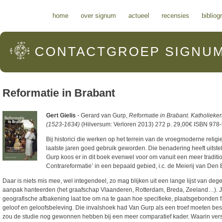
Hoofdmenu
home
over signum
actueel
recensies
bibliog
CONTACTGROEP
SIGNU
Reformatie in Brabant
Gert Gielis
- Gerard van Gurp,
Reformatie in Brabant. Katholieke
(1523-1634)
(Hilversum: Verloren 2013) 272 p. 29,00€ ISBN 978
Bij historici die werken op het terrein van de vroegmoderne relig
laatste jaren goed gebruik geworden. Die benadering heeft uitst
Gurp koos er in dit boek evenwel voor om vanuit een meer traditi
Contrareformatie’ in een bepaald gebied, i.c. de Meierij van Den
Daar is niets mis mee, wel integendeel, zo mag blijken uit een lange lijst van deg
aanpak hanteerden (het graafschap Vlaanderen, Rotterdam, Breda, Zeeland…). Ja
geografische afbakening laat toe om na te gaan hoe specifieke, plaatsgebonden 
geloof en geloofsbeleving. Die invalshoek had Van Gurp als een troef moeten b
zou de studie nog gewonnen hebben bij een meer comparatief kader. Waarin versch