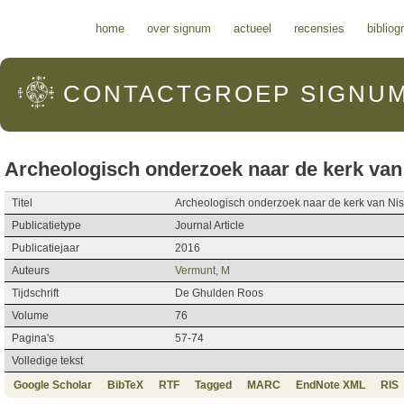
Hoofdmenu
home
over signum
actueel
recensies
bibliog
CONTACTGROEP
SIGNU
Archeologisch onderzoek naar de kerk van
Titel
Archeologisch onderzoek naar de kerk van Ni
Publicatietype
Journal Article
Publicatiejaar
2016
Auteurs
Vermunt, M
Tijdschrift
De Ghulden Roos
Volume
76
Pagina's
57-74
Volledige tekst
Google Scholar
BibTeX
RTF
Tagged
MARC
EndNote XML
RIS