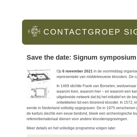
Hoofdmenu
CONTACTGROEP
SI
Save the date: Signum symposium
Op
6 november 2021
in de voormiddag organise
representatie van middeleeuwse kloosters. De ca
In 1469 stichtte Frank van Borselen, weduwnaar 
waarom toen, waarom hier – en waarom een kartu
uitgebreide netwerk dat bij het initiatief en de b
ontwikkelen tot een bloeiend klooster. In 1572, 
eerste in Nederland volledig opgegraven. De in 1975 verschenen p
de kartuis slechts een eeuw bestond, bleek een archeologische b
referentiemateriaal dienen voor andere kloosteropgravingen.
Meer details en het volledige programma volgen later.