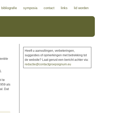
bibliografie
symposia
contact
links
lid worden
Heeft u aanvullingen, verbeteringen,
suggesties of opmerkingen met betrekking tot
eriële
de website? Laat gerust een bericht achter via:
redactie@contactgroepsignum.eu
j,
l te
1959 als
al. Dat