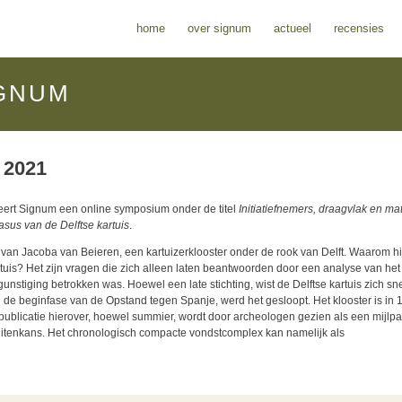
home
over signum
actueel
recensies
GNUM
 2021
ert Signum een online symposium onder de titel
Initiatiefnemers, draagvlak en mat
sus van de Delftse kartuis
.
van Jacoba van Beieren, een kartuizerklooster onder de rook van Delft. Waarom hi
is? Het zijn vragen die zich alleen laten beantwoorden door een analyse van het
egunstiging betrokken was. Hoewel een late stichting, wist de Delftse kartuis zich sne
in de beginfase van de Opstand tegen Spanje, werd het gesloopt. Het klooster is in 
ublicatie hierover, hoewel summier, wordt door archeologen gezien als een mijlpa
uitenkans. Het chronologisch compacte vondstcomplex kan namelijk als