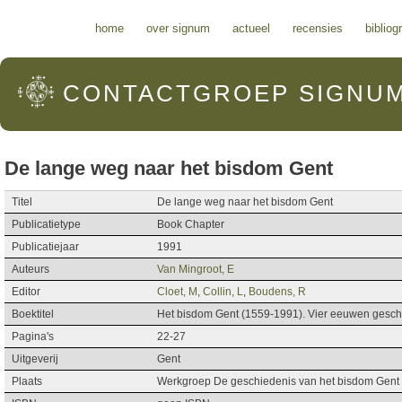
Hoofdmenu
home
over signum
actueel
recensies
bibliog
CONTACTGROEP
SIGNU
De lange weg naar het bisdom Gent
Titel
De lange weg naar het bisdom Gent
Publicatietype
Book Chapter
Publicatiejaar
1991
Auteurs
Van Mingroot, E
Editor
Cloet, M
,
Collin, L
,
Boudens, R
Boektitel
Het bisdom Gent (1559-1991). Vier eeuwen gesch
Pagina's
22-27
Uitgeverij
Gent
Plaats
Werkgroep De geschiedenis van het bisdom Gent