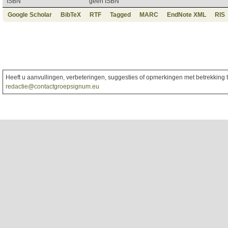
ISBN
geen ISBN
Google Scholar
BibTeX
RTF
Tagged
MARC
EndNote XML
RIS
Heeft u aanvullingen, verbeteringen, suggesties of opmerkingen met betrekking to
redactie@contactgroepsignum.eu