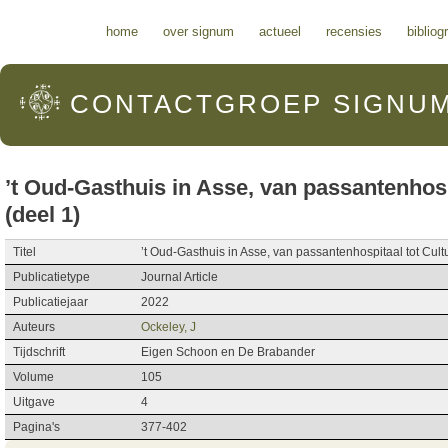
Hoofdmenu
home
over signum
actueel
recensies
bibliog
CONTACTGROEP
SIGNU
’t Oud-Gasthuis in Asse, van passantenhosp
(deel 1)
Titel
’t Oud-Gasthuis in Asse, van passantenhospitaal tot Cult
Publicatietype
Journal Article
Publicatiejaar
2022
Auteurs
Ockeley, J
Tijdschrift
Eigen Schoon en De Brabander
Volume
105
Uitgave
4
Pagina's
377-402