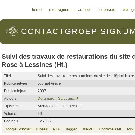
Hoofdmenu
home
over signum
actueel
recensies
bibliog
CONTACTGROEP
SIGNU
Suivi des travaux de restaurations du site 
Rose à Lessines (Ht.)
Titel
Suivi des travaux de restaurations du site de l'Hôpital Notr
Publicatietype
Journal Article
Publicatiejaar
2007
Auteurs
Deramaix, I
,
Sartieaux, P
Tijdschrift
Archaeologia mediaevalis
Volume
30
Pagina's
126-127
Google Scholar
BibTeX
RTF
Tagged
MARC
EndNote XML
RIS