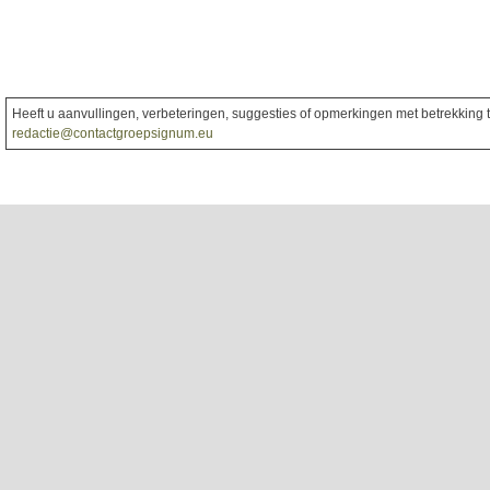
Heeft u aanvullingen, verbeteringen, suggesties of opmerkingen met betrekking to
redactie@contactgroepsignum.eu