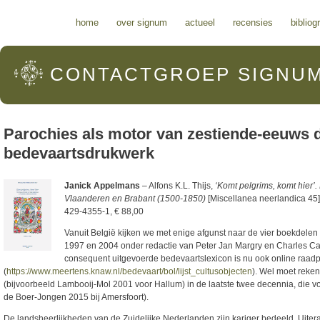
Hoofdmenu
home
over signum
actueel
recensies
bibliog
CONTACTGROEP
SIGNU
Parochies als motor van zestiende-eeuws 
bedevaartsdrukwerk
Janick Appelmans
– Alfons K.L. Thijs,
‘Komt pelgrims, komt hier’
Vlaanderen en Brabant (1500-1850)
[Miscellanea neerlandica 45]
429-4355-1, € 88,00
Vanuit België kijken we met enige afgunst naar de vier boekdele
1997 en 2004 onder redactie van Peter Jan Margry en Charles Ca
consequent uitgevoerde bedevaartslexicon is nu ook online raad
(
https://www.meertens.knaw.nl/bedevaart/bol/lijst_cultusobjecten
). Wel moet reke
(bijvoorbeeld Lambooij-Mol 2001 voor Hallum) in de laatste twee decennia, die v
de Boer-Jongen 2015 bij Amersfoort).
De landsheerlijkheden van de Zuidelijke Nederlanden zijn kariger bedeeld. Uiter