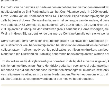
De motor van de devoties en bedevaarten en het daaraan verbonden drukwerk wa
geattesteerd in de Sint-Martinuskerk van het Oost-Vlaamse Lede. In 1509 leverd
Lieve-Vrouw van de Nood dat er sinds 1414 berustte. Bijna elk daaropvolgend jaa
zelfs bij twee drukkers. De vaantjes lagen in het verlengde van de andere, al de
van Lede uit 1463 vermeldt de aankoop van 350 dozijn loden, 25 dozijn zilveren 
cultusplaatsen in abdij- en kloosterkerken (zoals Adrianus in Geraardsbergen, Alen
Wivina in Groot-Bijgaarden) kende pas met de Contrareformatie een sterke toena
Komt pelgrims, komt hier
is een lijvig referentiewerk dat zowel een typologisch en
ontsluit het voor veel bedevaartsplaatsen het devotioneel drukwerk en de bestaand
cultusplaatsen, heiligen, godvruchtige publicaties, schrijvers en drukkers aan bo
Nederland (en Duitsland en Frankrijk) behorende bedevaartsplaatsen worden be
Tot slot willen we bij dit vijfenveertigste boekdeel in de bij de Leuvense uitgeve
stichter en hoofdredacteur Frans Hendrickx bedanken voor zo veel belangwekken
repertoria over Middelnederlandse literatuur en historiografie, middeleeuwse en 
van religieuze instellingen in de ruime Nederlanden. We verheugen ons erop dat d
Studia Cartusiana, voorgezet wordt onder een nieuwe hoofdredacteur.