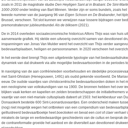
zoals in 2011 de magistrale studie
Den Heyligen Sant al in Brabant. De Sint-Mart
1000-2000
onder leiding van Bart Minnen. Verder zijn er soms bundels, zoals h
tweede nummer van de jaargang 96 van
Eigen Schoon en De Brabander
, het ti
Brussel, verscheen. Tot slot kunnen we verwijzen naar lossere bijdragen over bed
premonstratenzer jubileumbundel
Als de bliksem
(2021).
De in 2014 overleden sociaaleconomische historicus Alfons Thijs was van huis u
aanverwante grafiek. Hij stelde een uitvoerig overzicht samen van devotioneel d
inspanningen van Jonas Van Mulder werd het overzicht van Thijs verder aangevul
bedevaartsplaatsen, heiligen en persoonsnamen. In 2020 verscheen het overzicht
In het eerste deel brengt Thijs een uitgebreide typologie van het bedevaartsdrukw
dynamiek van dat drukwerk via alle mogelijke bedevaartsoorden in de periodes to
In navolging van de aan confrérieleden voorbehouden en stedelijke processieva
met Saint-Ghislain (Henegouwen, 1491) als oudst gekende voorbeeld. De Mariav
eeuw. De oudste vaantjes van christocentrische bedevaartsoorden doken in het 
een neologisme van volkskundigen van na 1900. De bronnen hebben het over
te
blijken vaak kerken en kapellen en zelden broederschappen de initiatiefnemers 
vaantje van een niet-mariale cultusplaats dateert uit 1503: het kerkbestuur van 
Donaaskerk bestelde 600 Sint-Leonardusvaantjes. Een onderscheid maken tussen
(nog) niet mogelijk wegen het ontbreken van een compendium van bedevaartsplaat
geïllustreerd bedevaartboekje heet
boeckxken
en bevat een
cort
of
claer verhael
mirakels de lange en eerbiedwaardige geschiedenis van de cultus en besprak de
de contrareformatie groeide het aanbod en de diversiteit aan devotioneel drukwe
planodrukken.