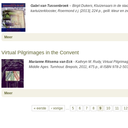
Gabri van Tussenbroek
– Birgit Dukers, Kluizenaars in de s
kartuizerklooster, Roermond z.j. [2013], 224 p., geïll. kleur e
about Het Roermondse kartuizerklooster bouwhistorisch belicht
Meer
Virtual Pilgrimages in the Convent
Marianne Ritsema van Eck
- Kathryn M. Rudy, Virtual Pilgrima
Middle Ages. Turnhout: Brepols, 2011, 475 p., ill ISBN 978-2-5
about Virtual Pilgrimages in the Convent
Meer
Pagina's
« eerste
‹ vorige
…
5
6
7
8
9
10
11
12