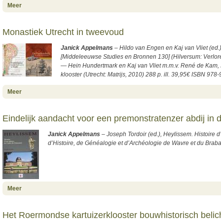
about Op reis met de norbertijnen
Meer
Monastiek Utrecht in tweevoud
Janick Appelmans
– Hildo van Engen en Kaj van Vliet (ed.
[Middeleeuwse Studies en Bronnen 130] (Hilversum: Verlore
— Hein Hundertmark en Kaj van Vliet m.m.v. René de Kam, 
klooster (Utrecht: Matrijs, 2010) 288 p. ill. 39,95€ ISBN 97
about Monastiek Utrecht in tweevoud
Meer
Eindelijk aandacht voor een premonstratenzer abdij in
Janick Appelmans
– Joseph Tordoir (ed.), Heylissem. Histoire 
d’Histoire, de Généalogie et d’Archéologie de Wavre et du Brabant
about Eindelijk aandacht voor een premonstratenzer abdij in de marge
Meer
Het Roermondse kartuizerklooster bouwhistorisch belic