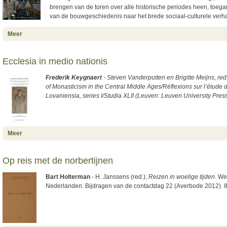
brengen van de toren over alle historische periodes heen, toega
van de bouwgeschiedenis naar het brede sociaal-culturele verha
about De Utrechtse Domtoren. Trots van de stad
Meer
Ecclesia in medio nationis
Frederik Keygnaert
- Steven Vanderputten en Brigitte Meijns, red.
of Monasticism in the Central Middle Ages/Réflexions sur l’étud
Lovaniensia, series I/Studia XLII (Leuven: Leuven University Pr
about Ecclesia in medio nationis
Meer
Op reis met de norbertijnen
Bart Holterman
- H. Janssens (red.),
Reizen in woelige tijden
. We
Nederlanden. Bijdragen van de contactdag 22 (Averbode 2012). 