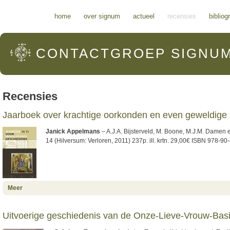
Hoofdmenu
home
over signum
actueel
recensies
bibliog
CONTACTGROEP
SIGNU
Recensies
Jaarboek over krachtige oorkonden en even geweldige 
Janick Appelmans
– A.J.A. Bijsterveld, M. Boone, M.J.M. Damen e
14 (Hilversum: Verloren, 2011) 237p. ill. krtn. 29,00€ ISBN 978-9
about Jaarboek over krachtige oorkonden en even geweldige
Meer
stadswallen
Uitvoerige geschiedenis van de Onze-Lieve-Vrouw-Basi