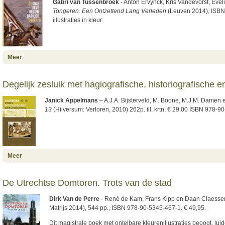
Gabri van Tussenbroek
- Anton Ervynck, Kris Vandevorst, Ev
Tongeren. Een Ontzettend Lang Verleden
(Leuven 2014), ISBN
illustraties in kleur.
about Uitvoerige geschiedenis van de Onze-Lieve-Vrouw-Basiliek van
Meer
Tongeren
Degelijk zesluik met hagiografische, historiografische en
Janick Appelmans
– A.J.A. Bijsterveld, M. Boone, M.J.M. Damen e
13
(Hilversum: Verloren, 2010) 262p. ill. krtn. € 29,00 ISBN 978-
about Degelijk zesluik met hagiografische, historiografische en
Meer
institutionele studies
De Utrechtse Domtoren. Trots van de stad
Dirk Van de Perre
- René de Kam, Frans Kipp en Daan Claesse
Matrijs 2014), 544 pp., ISBN 978-90-5345-467-1. € 49,95.
Dit magistrale boek met ontelbare kleurenillustraties beoogt, lui