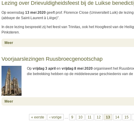
Lezing over Drievuldigheidsfeest bij de Luikse benedict
Op woensdag
13 mei 2020
geeft prof. Florence Close (Universiteit Luik) de lezing: 
(abbaye de Saint-Laurent à Liège)”.
In deze lezing bespreekt zij het feest van Trinitas, ook het Hoogfeest van de Hei
Pinksteren.
about Lezing over Drievuldigheidsfeest bij de Luikse benedictijnen
Meer
Voorjaarslezingen Ruusbroecgenootschap
Op
vrijdag 3 april
en
vrijdag 8 mei 2020
organiseert het Ruusbro
die betrekking hebben op de middeleeuwse geschiedenis van de
about Voorjaarslezingen Ruusbroecgenootschap
Meer
Pagina's
« eerste
‹ vorige
…
9
10
11
12
13
14
15