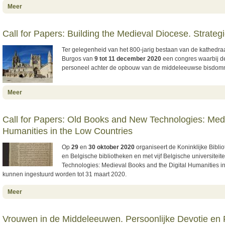
about 900 jaar premonstratenzerorde: een bundeling van alle
Meer
initiatieven
Call for Papers: Building the Medieval Diocese. Strateg
Ter gelegenheid van het 800-jarig bestaan van de kathedr
Burgos van
9 tot 11 december 2020
een congres waarbij de
personeel achter de opbouw van de middeleeuwse bisdom
about Call for Papers: Building the Medieval Diocese. Strategies,
Meer
Agents and Instruments
Call for Papers: Old Books and New Technologies: Medi
Humanities in the Low Countries
Op
29
en
30 oktober 2020
organiseert de Koninklijke Bibli
en Belgische bibliotheken en met vijf Belgische universitei
Technologies: Medieval Books and the Digital Humanities in
kunnen ingestuurd worden tot 31 maart 2020.
about Call for Papers: Old Books and New Technologies: Medieval
Meer
Books and the Digital Humanities in the Low Countries
Vrouwen in de Middeleeuwen. Persoonlijke Devotie en 