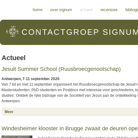
Hoofdmenu
home
over signum
actueel
recensies
bibliog
CONTACTGROEP
SIGNU
Actueel
Jesuit Summer School (Ruusbroecgenootschap)
Antwerpen, 7-11 september 2020
.
Van 7 tot en met 11 september organiseert het Ruusbroecgenootschap de Jesuit H
Masterstudenten, PhD-studenten en Postdocs met interesse voor geschiedenis, ku
studies'. Ontdek de rijke bijdrage van de Sociëteit van Jezus aan de ontwikkeling
Antwerpen.
about Jesuit Summer School (Ruusbroecgenootschap)
Meer
Windesheimer klooster in Brugge zwaait de deuren op