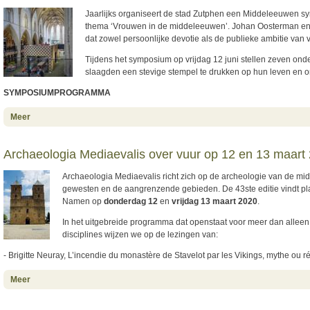
Jaarlijks organiseert de stad Zutphen een Middeleeuwen s
thema ‘Vrouwen in de middeleeuwen’. Johan Oosterman e
dat zowel persoonlijke devotie als de publieke ambitie van
Tijdens het symposium op vrijdag 12 juni stellen zeven on
slaagden een stevige stempel te drukken op hun leven en 
SYMPOSIUMPROGRAMMA
about Vrouwen in de Middeleeuwen. Persoonlijke Devotie en Publieke
Meer
Ambitie
Archaeologia Mediaevalis over vuur op 12 en 13 maart
Archaeologia Mediaevalis richt zich op de archeologie van de mi
gewesten en de aangrenzende gebieden. De 43ste editie vindt plaa
Namen op
donderdag 12
en
vrijdag 13 maart 2020
.
In het uitgebreide programma dat openstaat voor meer dan alleen
disciplines wijzen we op de lezingen van:
- Brigitte Neuray, L’incendie du monastère de Stavelot par les Vikings, mythe ou ré
about Archaeologia Mediaevalis over vuur op 12 en 13 maart 2020
Meer