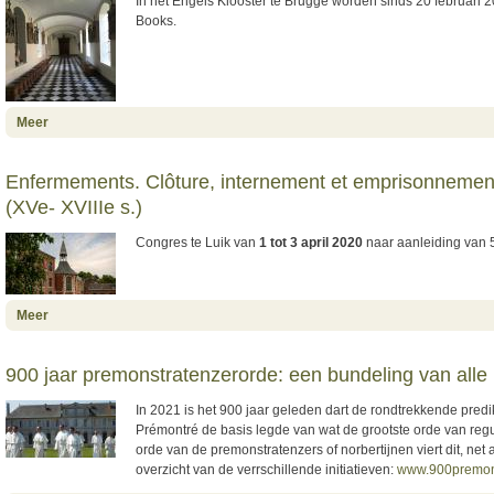
In het Engels Klooster te Brugge worden sinds 20 februar
Books.
about Windesheimer klooster in Brugge zwaait de deuren open
Meer
Enfermements. Clôture, internement et emprisonnemen
(XVe- XVIIIe s.)
Congres te Luik van
1 tot 3 april 2020
naar aanleiding van 5
about Enfermements. Clôture, internement et emprisonnement au
Meer
cœur des espaces urbains (XVe- XVIIIe s.)
900 jaar premonstratenzerorde: een bundeling van alle i
In 2021 is het 900 jaar geleden dart de rondtrekkende pre
Prémontré de basis legde van wat de grootste orde van reg
orde van de premonstratenzers of norbertijnen viert dit, ne
overzicht van de verrschillende initiatieven:
www.900premon