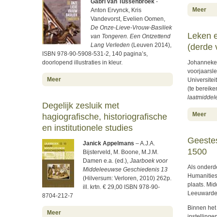
Gabri van Tussenbroek
-
abo
Meer
Anton Ervynck, Kris
Vandevorst, Evelien Oomen,
De Onze-Lieve-Vrouw-Basiliek
Leken e
van Tongeren. Een Ontzettend
(derde 
Lang Verleden
(Leuven 2014),
ISBN 978-90-5908-531-2, 140 pagina’s,
Johanneke 
doorlopend illustraties in kleur.
voorjaarsl
about Uitvoerige geschiedenis van de Onze-Lieve-Vrouw
Meer
Universite
(te bereike
laatmidde
Degelijk zesluik met
abo
Meer
hagiografische, historiografische
en institutionele studies
Geestes
Janick Appelmans
– A.J.A.
1500
Bijsterveld, M. Boone, M.J.M.
Damen e.a. (ed.),
Jaarboek voor
Als onderd
Middeleeuwse Geschiedenis 13
Humanities
(Hilversum: Verloren, 2010) 262p.
plaats. Mi
ill. krtn. € 29,00 ISBN 978-90-
Leeuwarde
8704-212-7
Binnen het 
about Degelijk zesluik met hagiografische, historiografis
Meer
instellinge