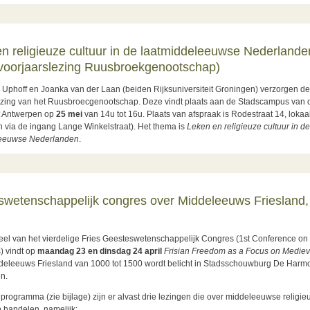
ut Stedenatlas Jacob van Deventer en de topografie van religieuze instellingen 
n religieuze cultuur in de laatmiddeleeuwse Nederlande
voorjaarslezing Ruusbroekgenootschap)
Uphoff en Joanka van der Laan (beiden Rijksuniversiteit Groningen) verzorgen d
ezing van het Ruusbroecgenootschap. Deze vindt plaats aan de Stadscampus van 
-Basiliek van Tongeren
it Antwerpen op
25 mei
van 14u tot 16u. Plaats van afspraak is Rodestraat 14, loka
n via de ingang Lange Winkelstraat). Het thema is
Leken en religieuze cultuur in de
leeuwse Nederlanden
.
ut Leken en religieuze cultuur in de laatmiddeleeuwse Nederlanden (derde vo
wetenschappelijk congres over Middeleeuws Friesland,
eel van het vierdelige Fries Geesteswetenschappelijk Congres (1st Conference on 
) vindt op
maandag 23 en dinsdag 24 april
Frisian Freedom as a Focus on Medie
ddeleeuws Friesland van 1000 tot 1500 wordt belicht in Stadsschouwburg De Harmo
n.
programma (zie bijlage) zijn er alvast drie lezingen die over middeleeuwse religie
che en institutionele studies
n handelen, namelijk: