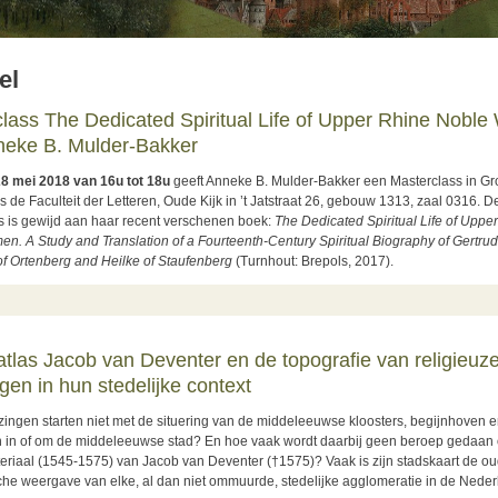
el
lass The Dedicated Spiritual Life of Upper Rhine Nobl
neke B. Mulder-Bakker
8 mei 2018 van 16u tot 18u
geeft Anneke B. Mulder-Bakker een Masterclass in Gr
is de Faculteit der Letteren, Oude Kijk in ’t Jatstraat 26, gebouw 1313, zaal 0316. 
s is gewijd aan haar recent verschenen boek:
The Dedicated Spiritual Life of Uppe
n. A Study and Translation of a Fourteenth-Century Spiritual Biography of Gertru
of Ortenberg and Heilke of Staufenberg
(Turnhout: Brepols, 2017).
ut Masterclass The Dedicated Spiritual Life of Upper Rhine Noble Women met
dige stadswallen
tlas Jacob van Deventer en de topografie van religieuz
ngen in hun stedelijke context
zingen starten niet met de situering van de middeleeuwse kloosters, begijnhoven 
 in of om de middeleeuwse stad? En hoe vaak wordt daarbij geen beroep gedaan 
eriaal (1545-1575) van Jacob van Deventer (†1575)? Vaak is zijn stadskaart de ou
sche weergave van elke, al dan niet ommuurde, stedelijke agglomeratie in de Nede