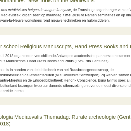
 Humanities. New Tools for the Medievalist
des médiévistes belges de langue française
, de Franstalige tegenhanger van de
Mediëvistiek, organiseert op maandag
7 mei 2018
te Namen seminaries en op di
uvain-la-Neuve workshops rond nieuwe technieken en hulpmiddelen.
ut Digital Humanities. New Tools for the Medievalist
school Religious Manuscripts, Hand Press Books and P
6 juli 2018 organiseren verschillende Antwerpse academische partners een summer
ious Manuscripts, Hand Press Books and Prints (15th-19th Centuries).
atie is in handen van de bibliotheek van het Ruusbroecgenootschap, de
tsbibliotheek en de letterenfaculteit (alle Universiteit Antwerpen). Zij werken samen
ntin-Moretus en de Erfgoedbibliotheek Hendrik Conscience. Bijna twintig specialis
 buitenland bezorgen twee uur durende uiteenzettingen over de meest diverse on
tgebreide thema.
ut Summer school Religious Manuscripts, Hand Press Books and Prints
logia Mediaevalis Themadag: Rurale archeologie (Gent
2018)