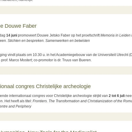
ut Geesteswetenschappelijk congres over Middeleeuws Friesland, 1000-1500
ie Douwe Faber
rdag
14 juni
promoveert Douwe Jetsko Faber op het proefschrift
Memoria in Leiden i
en. Stichten en bespreken. Samenwerken en betwisten
ging vindt plaats om 10.30 u. in het Academiegebouw van de Universiteit Utrecht (
 prof. Marco Mostert; co-promotor is dr. Truus van Bueren.
ut Promotie Douwe Faber
tionaal congres Christelijke archeologie
ende internationaal congres voor Christelijke archeologie strijkt van
2 tot 6 juli
neer
. Het heeft als titel:
Frontiers. The Transformation and Christianization of the Ro
ntre and Periphery
ut Internationaal congres Christelijke archeologie