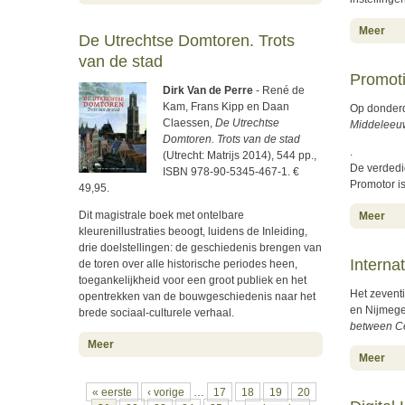
abo
Meer
De Utrechtse Domtoren. Trots
van de stad
Promot
Dirk Van de Perre
- René de
Kam, Frans Kipp en Daan
Op donde
Claessen,
De Utrechtse
Middeleeuw
Domtoren. Trots van de stad
.
(Utrecht: Matrijs 2014), 544 pp.,
De verdedi
ISBN 978-90-5345-467-1. €
Promotor is
49,95.
abo
Dit magistrale boek met ontelbare
Meer
kleurenillustraties beoogt, luidens de Inleiding,
drie doelstellingen: de geschiedenis brengen van
Interna
de toren over alle historische periodes heen,
toegankelijkheid voor een groot publiek en het
Het zeventi
opentrekken van de bouwgeschiedenis naar het
en Nijmegen
brede sociaal-culturele verhaal.
between Ce
about De Utrechtse Domtoren. Trots van de stad
Meer
abo
Meer
Pagina's
« eerste
‹ vorige
…
17
18
19
20