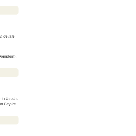
n de late
Domplein).
 in Utrecht
man Empire