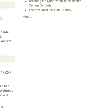
Teaching the Quadrivium in the Twelfth-
in hun stedelijke context
Century Schools
The Trivium in the 12th Century
Meer...
n
e derde
de
al Annexe
orjaarslezing Ruusbroekgenootschap)
 1000-
Frisian
val Europe
nie te
uze