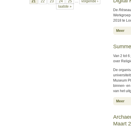
Digital
21
22
23
24
25
…
volgende ›
laatste »
De
Réseau 
Werkgroep 
2018 te Lo
abo
Meer
Summer 
Van 2 tot 
over Relig
De organis
universitei
Museum Pla
binnen- en
van het ui
abo
Meer
Archaeo
Maart 