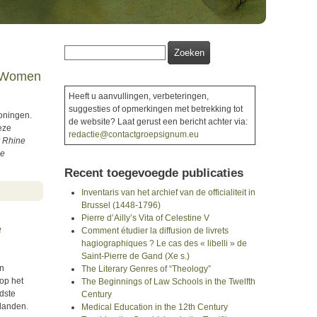
Zoekveld
Zoeken
e Women
Heeft u aanvullingen, verbeteringen,
suggesties of opmerkingen met betrekking tot
oningen.
de website? Laat gerust een bericht achter via:
Deze
redactie@contactgroepsignum.eu
r Rhine
de
Recent toegevoegde publicaties
 Anneke B. Mulder-Bakker
Inventaris van het archief van de officialiteit in
Brussel (1448-1796)
Pierre d’Ailly’s Vita of Celestine V
e
Comment étudier la diffusion de livrets
hagiographiques ? Le cas des « libelli » de
Saint-Pierre de Gand (Xe s.)
en
The Literary Genres of “Theology”
op het
The Beginnings of Law Schools in the Twelfth
dste
Century
rlanden.
Medical Education in the 12th Century