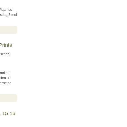
 Vlaamse
nsdag 8 mei
rints
 school
 met het
ten uit
derdelen
, 15-16