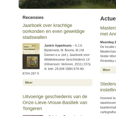
Recensies
Actue
Jaarboek over krachtige
Masterc
oorkonden en even geweldige
met An
stadswallen
Maandag 2
Janick Appelmans
– A.J.A.
De locatie 
Bijsterveld, M. Boone, M.J.M.
Masterclas
Damen e.a. (ed.),
Jaarboek voor
Noble Wome
Middeleeuwse Geschiedenis
14
Rickeldey 
(Hilversum: Verloren, 2011) 237p.
ill. krtn. 29,00€ ISBN 978-90-
abo
Meer
8704-287-5
about Jaarboek over krachtige oorkonden en even gewel
Meer
Stedena
instelli
Uitvoerige geschiedenis van de
Hoeveel le
Onze-Lieve-Vrouw-Basiliek van
stadshoven
kaartenmat
Tongeren
cartografi