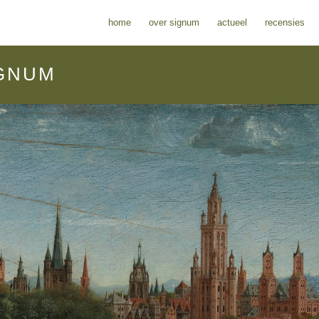
home
over signum
actueel
recensies
GNUM